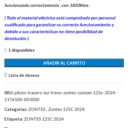
era:
es:
funcionando correctamente , con 1850Kms .
74,10€.
30,00€.
( Todo el material eléctrico está comprobado por personal
cua
lificado para garantizar su correcto funcionamiento y
debido a sus caracteristicas no tiene posibilidad de
devolución ).
1 disponibles
AÑADIR AL CARRITO
Lista de deseos
SKU:
piloto-trasero-luz-freno-zontes-custom-125c-2024-
1176500-003000
Categorías:
ZONTES
,
Zontes 125C 2024
Etiqueta:
ZONTES 125C 2024