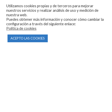
Utilizamos cookies propias y de terceros para mejorar
Parque Empresarial Las Condas , Nave 1
nuestros servicios y realizar análisis de uso y medición de
nuestra web.
05440 Piedralaves-Ávila
Puedes obtener más información y conocer cómo cambiar la
configuración a través del siguiente enlace:
603 57 44 50
Política de cookies
info@motorecambiosfldelhierro.com
ACEPTO LAS COOKIES
Síguenos en Facebook
Síguenos en Instagram
NAVEGACIÓN
Inicio
Tienda
Tasamos tu moto
Contacto