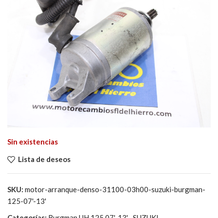
Sin existencias
Lista de deseos
SKU:
motor-arranque-denso-31100-03h00-suzuki-burgman-
125-07'-13'
Categorías:
Burgman UH 125 07'-13'
,
SUZUKI