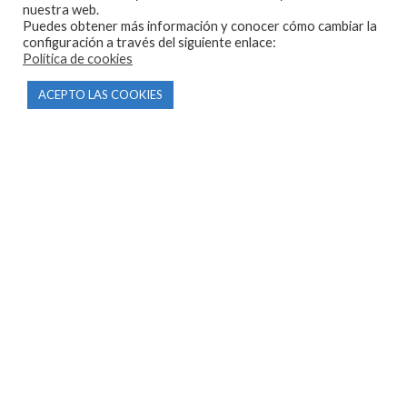
Inicio
nuestra web.
Puedes obtener más información y conocer cómo cambiar la
Tienda
configuración a través del siguiente enlace:
Política de cookies
Tasamos tu moto
ACEPTO LAS COOKIES
Contacto
CONDICIONES Y AVISOS LEGALES
Condiciones de compra
Aviso legal
Política de privacidad
Política de cookies