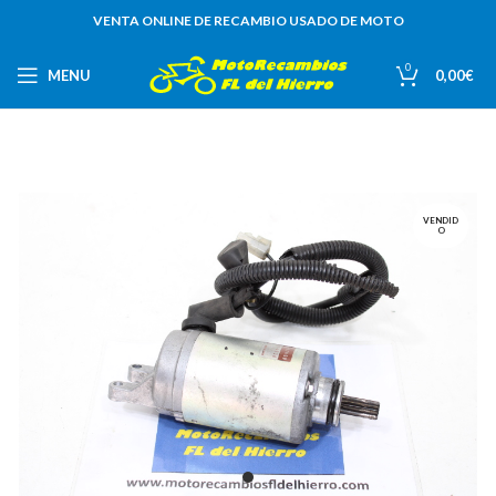
VENTA ONLINE DE RECAMBIO USADO DE MOTO
0
MENU
0,00
€
VENDID
O