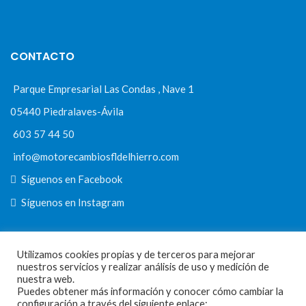
CONTACTO
Parque Empresarial Las Condas , Nave 1
05440 Piedralaves-Ávila
603 57 44 50
info@motorecambiosfldelhierro.com
Síguenos en Facebook
Síguenos en Instagram
Utilizamos cookies propias y de terceros para mejorar
NAVEGACIÓN
nuestros servicios y realizar análisis de uso y medición de
nuestra web.
Puedes obtener más información y conocer cómo cambiar la
Inicio
configuración a través del siguiente enlace: