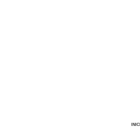
VENTA ONLINE DE RECAMBIO USADO DE MOTO
INIC