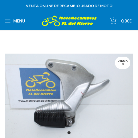
VENTA ONLINE DE RECAMBIO USADO DE MOTO
0
MENU
0,00
€
VENDID
O