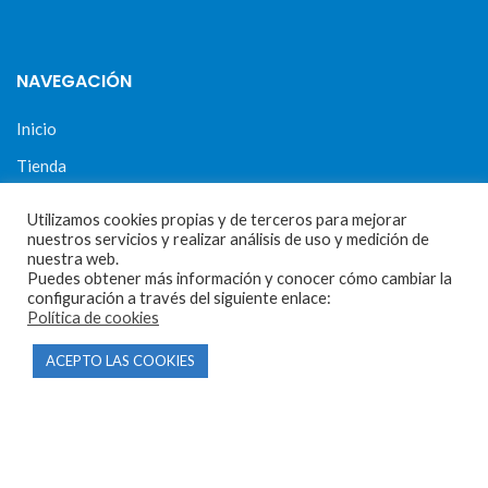
NAVEGACIÓN
Inicio
Tienda
Tasamos tu moto
Utilizamos cookies propias y de terceros para mejorar
nuestros servicios y realizar análisis de uso y medición de
Contacto
nuestra web.
Puedes obtener más información y conocer cómo cambiar la
configuración a través del siguiente enlace:
Política de cookies
CONDICIONES Y AVISOS LEGALES
ACEPTO LAS COOKIES
Condiciones de compra
Aviso legal
Política de privacidad