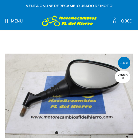
VENTA ONLINE DE RECAMBIO USADO DE MOTO
0
MENU
0,00
€
-87%
VENDID
O