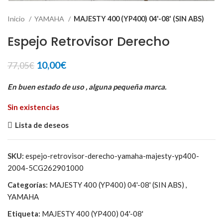
Inicio
YAMAHA
MAJESTY 400 (YP400) 04'-08' (SIN ABS)
Espejo Retrovisor Derecho
El
El
10,00
€
77,05
€
precio
precio
original
actual
En buen estado de uso , alguna pequeña marca.
era:
es:
Sin existencias
77,05€.
10,00€.
Lista de deseos
SKU:
espejo-retrovisor-derecho-yamaha-majesty-yp400-
2004-5CG262901000
Categorías:
MAJESTY 400 (YP400) 04'-08' (SIN ABS)
,
YAMAHA
Etiqueta:
MAJESTY 400 (YP400) 04'-08'