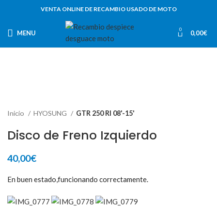
VENTA ONLINE DE RECAMBIO USADO DE MOTO
0
MENU
0,00
€
Inicio
HYOSUNG
GTR 250 RI 08'-15'
Disco de Freno Izquierdo
40,00
€
En buen estado,funcionando correctamente.