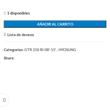
1 disponibles
Disco
AÑADIR AL CARRITO
de
Lista de deseos
Freno
Izquierdo
cantidad
Categorías:
GTR 250 RI 08'-15'
,
HYOSUNG
Share: