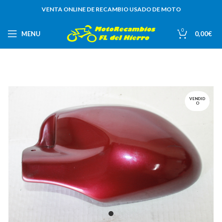
VENTA ONLINE DE RECAMBIO USADO DE MOTO
0
MENU
0,00
€
VENDID
O