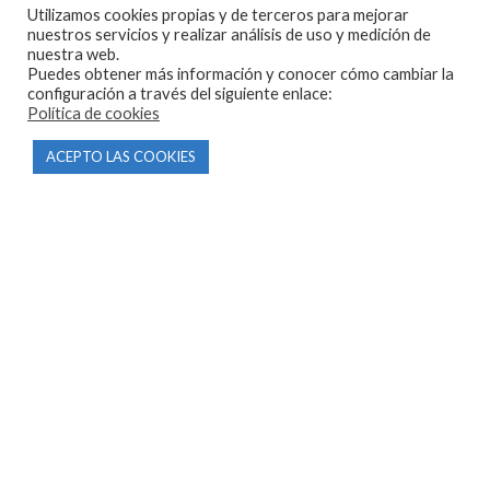
Utilizamos cookies propias y de terceros para mejorar
603 57 44 50
nuestros servicios y realizar análisis de uso y medición de
info@motorecambiosfldelhierro.com
nuestra web.
Puedes obtener más información y conocer cómo cambiar la
Síguenos en Facebook
configuración a través del siguiente enlace:
Política de cookies
Síguenos en Instagram
ACEPTO LAS COOKIES
NAVEGACIÓN
Inicio
Tienda
Tasamos tu moto
Contacto
CONDICIONES Y AVISOS LEGALES