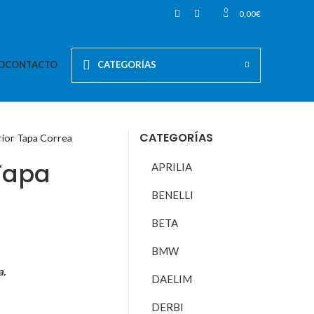
0
0,00
€
O
CONTACTO
CATEGORÍAS
CATEGORÍAS
rior Tapa Correa
 Tapa
APRILIA
BENELLI
BETA
BMW
a.
DAELIM
DERBI