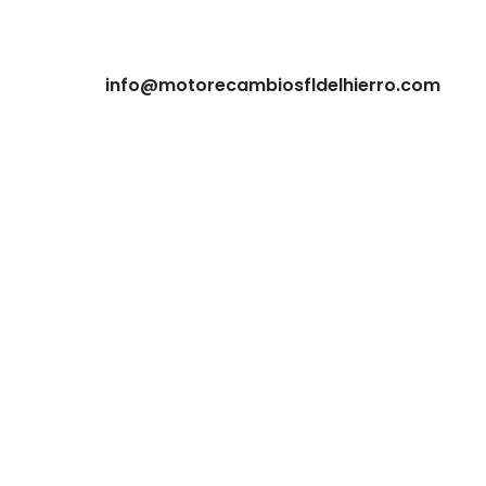
info@motorecambiosfldelhierro.com
NAVEGACIÓN
Inicio
Tienda
Tasamos tu moto
Contacto