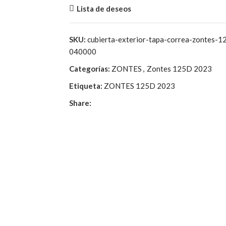
55,75€.
15,95€.
Lista de deseos
SKU:
cubierta-exterior-tapa-correa-zontes
040000
Categorías:
ZONTES
,
Zontes 125D 2023
Etiqueta:
ZONTES 125D 2023
Share: