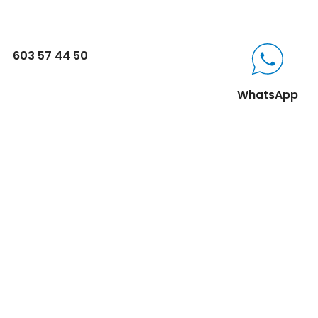
603 57 44 50
WhatsApp
CONTACTO
Parque Empresarial Las Condas , Nave 1
05440 Piedralaves-Ávila
603 57 44 50
info@motorecambiosfldelhierro.com