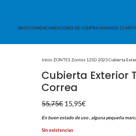
INICIO
TIENDA
CONDICIONES DE COMPRA
TASAMOS TU MOT
Inicio
ZONTES
Zontes 125D 2023
Cubierta Exte
Cubierta Exterior
Correa
El
El
55,75
€
15,95
€
precio
precio
En buen estado de uso , alguna pequeña marc
original
actual
era:
es:
Sin existencias