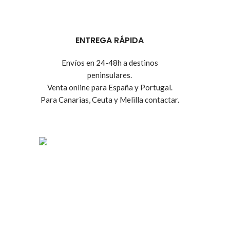
ENTREGA RÁPIDA
Envíos en 24-48h a destinos
peninsulares.
Venta online para España y Portugal.
Para Canarias, Ceuta y Melilla contactar.
Tienda online de recambios usados de moto.
Compra de motos para despiece.
Tramitación de bajas.
Tasación online de motos.
Centro CATV Autorizado