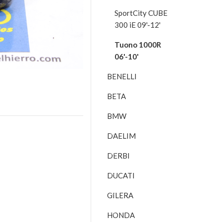
SportCity CUBE
300 iE 09'-12'
Tuono 1000R
06'-10'
BENELLI
BETA
BMW
DAELIM
DERBI
DUCATI
GILERA
HONDA