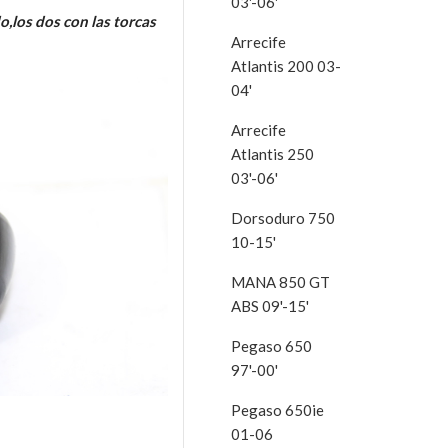
03'-06'
o,los dos con las torcas
Arrecife
Atlantis 200 03-
04'
Arrecife
Atlantis 250
03'-06'
Dorsoduro 750
10-15'
MANA 850 GT
ABS 09'-15'
Pegaso 650
97'-00'
Pegaso 650ie
01-06