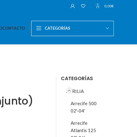
0
0,00
€
O
CONTACTO
CATEGORÍAS
CATEGORÍAS
APRILIA
junto)
Arrecife 500
02'-04'
Arrecife
Atlantis 125