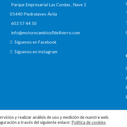
Parque Empresarial Las Condas , Nave 1
05440 Piedralaves-Ávila
603 57 44 50
info@motorecambiosfldelhierro.com
Síguenos en Facebook
Síguenos en Instagram
rvicios y realizar análisis de uso y medición de nuestra web.
uración a través del siguiente enlace:
Política de cookies