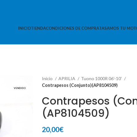
INICIO
TIENDA
CONDICIONES DE COMPRA
TASAMOS TU MOT
Inicio
APRILIA
Tuono 1000R 06'-10'
Contrapesos (Conjunto)(AP8104509)
VENDIDO
Contrapesos (Con
(AP8104509)
20,00
€