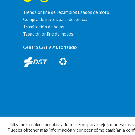
Tienda online de recambios usados de moto.
Compra de motos para despiece.
Tramitación de bajas.
Tasación online de motos.
Centro CATV Autorizado
Utilizamos cookies propias y de terceros para mejorar nuestros se
MOTORECAMBIOS FL DEL HIERRO
| DISEÑO WEB
HARRY SOUL
Puedes obtener más información y conocer cómo cambiar la config