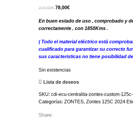
El
El
78,00
€
234,60
€
precio
precio
En buen estado de uso , comprobado y 
original
actual
correctamente , con 1850Kms .
era:
es:
234,60€.
78,00€.
( Todo el material eléctrico está comprob
cua
lificado para garantizar su correcto f
sus caracteristicas no tiene posibilidad de
Sin existencias
Lista de deseos
SKU:
cdi-ecu-centralita-zontes-custom-12
Categorías:
ZONTES
,
Zontes 125C 2024
Eti
Share: