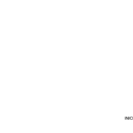
VENTA ONLINE DE RECAMBIO USADO DE MOTO
INIC