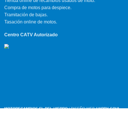
Tienda online de recambios usados de moto.
Compra de motos para despiece.
Tramitación de bajas.
Tasación online de motos.
Centro CATV Autorizado
MOTORECAMBIOS FL DEL HIERRO
| DISEÑO WEB
HARRY SOUL