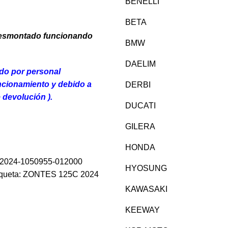
BENELLI
BETA
desmontado funcionando
BMW
DAELIM
ado por personal
uncionamiento y debido a
DERBI
 devolución ).
DUCATI
GILERA
HONDA
5c-2024-1050955-012000
HYOSUNG
queta:
ZONTES 125C 2024
KAWASAKI
KEEWAY