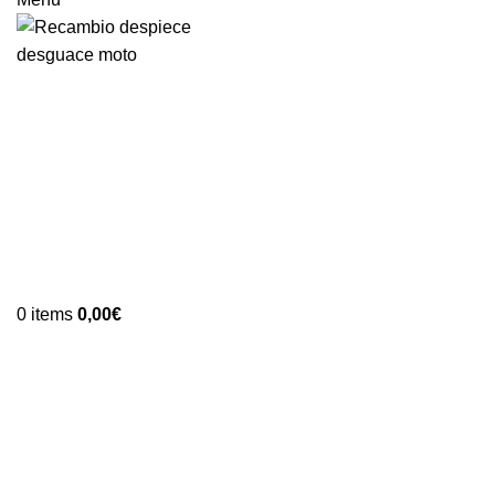
0
items
0,00
€
-67%
Vendido