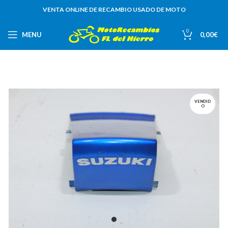
VENTA ONLINE DE RECAMBIO USADO DE MOTO
0
MENU
0,00
€
VENDID
O