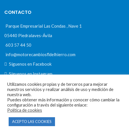
CONTACTO
Parque Empresarial Las Condas , Nave 1
05440 Piedralaves-Ávila
603 57 44 50
info@motorecambiosfldelhierro.com
Síguenos en Facebook
Síguenos en Instagram
Utilizamos cookies propias y de terceros para mejorar
nuestros servicios y realizar análisis de uso y medición de
nuestra web.
NAVEGACIÓN
Puedes obtener más información y conocer cómo cambiar la
configuración a través del siguiente enlace:
Política de cookies
Inicio
Tienda
ACEPTO LAS COOKIES