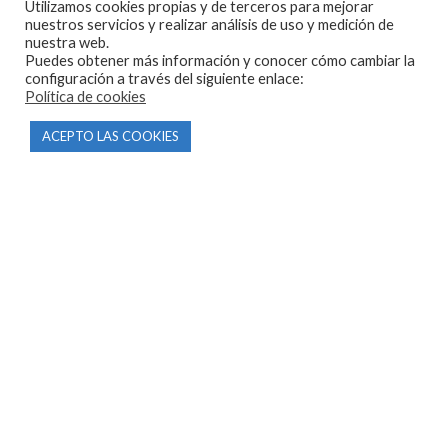
Utilizamos cookies propias y de terceros para mejorar
nuestros servicios y realizar análisis de uso y medición de
nuestra web.
Puedes obtener más información y conocer cómo cambiar la
configuración a través del siguiente enlace:
Política de cookies
CONTACTO
ACEPTO LAS COOKIES
Parque Empresarial Las Condas , Nave 1
05440 Piedralaves-Ávila
603 57 44 50
info@motorecambiosfldelhierro.com
Síguenos en Facebook
Síguenos en Instagram
NAVEGACIÓN