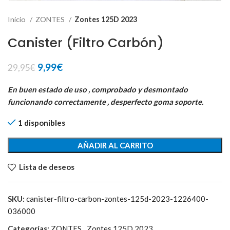
Inicio
ZONTES
Zontes 125D 2023
Canister (Filtro Carbón)
El
El
9,99
€
29,95
€
precio
precio
original
actual
En buen estado de uso , comprobado y desmontado
era:
es:
funcionando correctamente , desperfecto goma soporte.
29,95€.
9,99€.
1 disponibles
AÑADIR AL CARRITO
Lista de deseos
SKU:
canister-filtro-carbon-zontes-125d-2023-1226400-
036000
Categorías:
ZONTES
,
Zontes 125D 2023