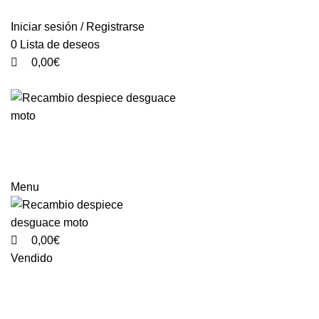
0
0
VENTA ONLINE DE RECAMBIO USADO DE MOTO
Iniciar sesión / Registrarse
0
Lista de deseos
0,00
€
Categorías
Menu
0,00
€
Vendido