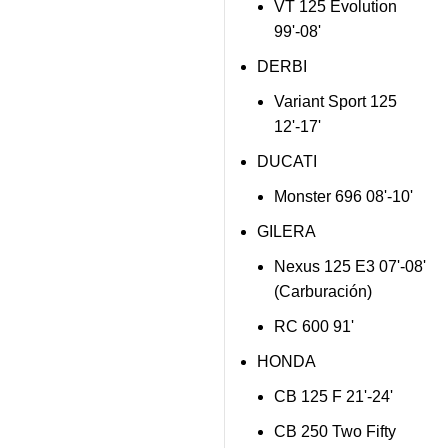
VT 125 Evolution
99'-08'
DERBI
Variant Sport 125
12'-17'
DUCATI
Monster 696 08'-10'
GILERA
Nexus 125 E3 07'-08'
(Carburación)
RC 600 91'
HONDA
CB 125 F 21'-24'
CB 250 Two Fifty