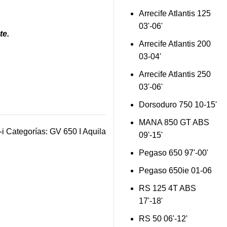
Arrecife Atlantis 125
03'-06'
te.
Arrecife Atlantis 200
03-04'
Arrecife Atlantis 250
03'-06'
Dorsoduro 750 10-15'
MANA 850 GT ABS
-i
Categorías:
GV 650 I Aquila
09'-15'
Pegaso 650 97'-00'
Pegaso 650ie 01-06
RS 125 4T ABS
17'-18'
RS 50 06'-12'