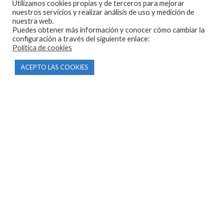
Utilizamos cookies propias y de terceros para mejorar
nuestros servicios y realizar análisis de uso y medición de
nuestra web.
Puedes obtener más información y conocer cómo cambiar la
configuración a través del siguiente enlace:
Política de cookies
CONTACTO
ACEPTO LAS COOKIES
Parque Empresarial Las Condas , Nave 1
05440 Piedralaves-Ávila
603 57 44 50
info@motorecambiosfldelhierro.com
Síguenos en Facebook
Síguenos en Instagram
NAVEGACIÓN