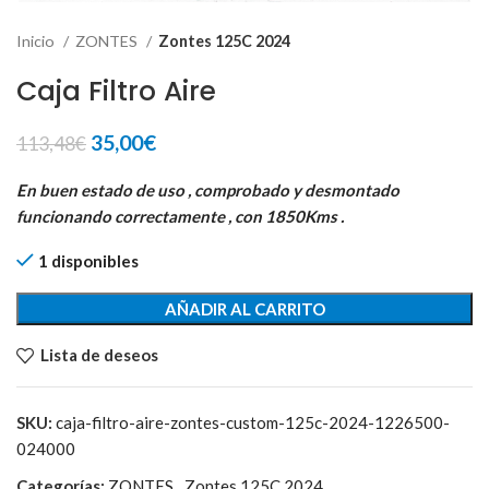
Inicio
ZONTES
Zontes 125C 2024
Caja Filtro Aire
El
El
35,00
€
113,48
€
precio
precio
original
actual
En buen estado de uso , comprobado y desmontado
era:
es:
funcionando correctamente , con 1850Kms .
113,48€.
35,00€.
1 disponibles
AÑADIR AL CARRITO
Lista de deseos
SKU:
caja-filtro-aire-zontes-custom-125c-2024-1226500-
024000
Categorías:
ZONTES
,
Zontes 125C 2024