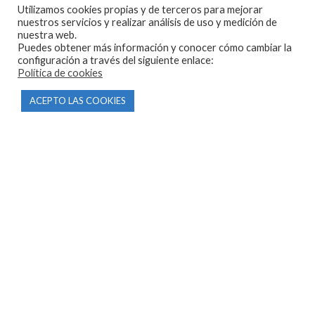
Utilizamos cookies propias y de terceros para mejorar
603 57 44 50
nuestros servicios y realizar análisis de uso y medición de
info@motorecambiosfldelhierro.com
nuestra web.
Puedes obtener más información y conocer cómo cambiar la
Síguenos en Facebook
configuración a través del siguiente enlace:
Política de cookies
Síguenos en Instagram
ACEPTO LAS COOKIES
NAVEGACIÓN
Inicio
Tienda
Tasamos tu moto
Contacto
CONDICIONES Y AVISOS LEGALES