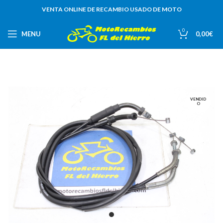
VENTA ONLINE DE RECAMBIO USADO DE MOTO
0
MENU
0,00
€
VENDID
O