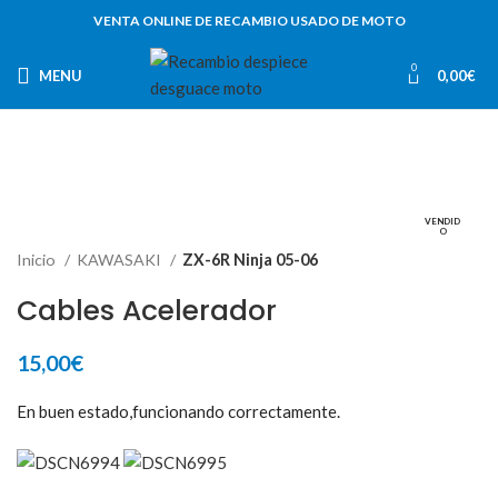
VENTA ONLINE DE RECAMBIO USADO DE MOTO
0
MENU
0,00
€
VENDID
O
Inicio
KAWASAKI
ZX-6R Ninja 05-06
Cables Acelerador
15,00
€
En buen estado,funcionando correctamente.