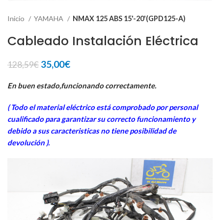
Inicio
YAMAHA
NMAX 125 ABS 15'-20'(GPD125-A)
Cableado Instalación Eléctrica
El
El
35,00
€
128,59
€
precio
precio
original
actual
En buen estado,funcionando correctamente.
era:
es:
( Todo el material eléctrico está comprobado por personal
128,59€.
35,00€.
cua
lificado para garantizar su correcto funcionamiento y
debido a sus caracteristicas no tiene posibilidad de
devolución ).