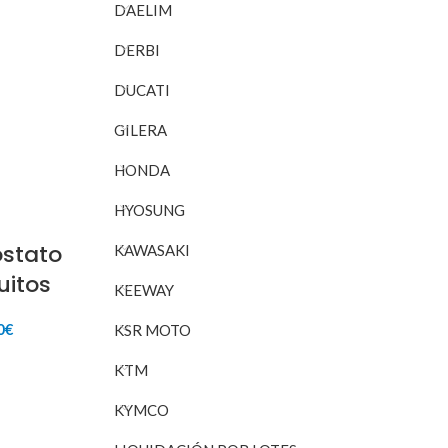
DAELIM
nal
actual
RITO
es:
DERBI
7€.
10,00€.
DUCATI
GILERA
HONDA
HYOSUNG
stato
KAWASAKI
itos
KEEWAY
El
0
€
KSR MOTO
o
precio
nal
actual
RITO
KTM
es:
9€.
20,00€.
KYMCO