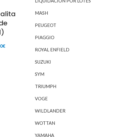
LIQUIDACIÓN POR LOTES
alita
MASH
de
PEUGEOT
l)
PIAGGIO
El
00
€
ROYAL ENFIELD
io
precio
inal
actual
RITO
SUZUKI
es:
32€.
75,00€.
SYM
TRIUMPH
VOGE
WILDLANDER
WOTTAN
YAMAHA