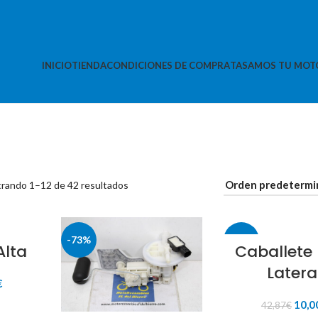
INICIO
TIENDA
CONDICIONES DE COMPRA
TASAMOS TU MOT
rando 1–12 de 42 resultados
-73%
-77%
Alta
Caballete
Latera
El
€
precio
El
10,0
42,87
€
al
actual
ITO
preci