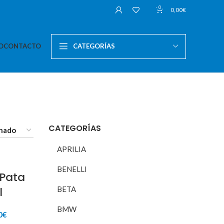
0
0,00
€
O
CONTACTO
CATEGORÍAS
CATEGORÍAS
APRILIA
BENELLI
 Pata
l
BETA
BMW
El
0
€
o
precio