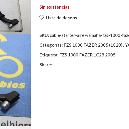
37,75€.
9,40€.
Sin existencias
Lista de deseos
SKU:
cable-starter-aire-yamaha-fzs-1000-f
Categorías:
FZS 1000 FAZER 2005 (1C28)
,
Y
Etiqueta:
FZS 1000 FAZER 1C28 2005
Share: