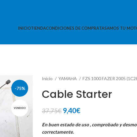
INICIO
TIENDA
CONDICIONES DE COMPRA
TASAMOS TU MOT
Inicio
YAMAHA
FZS 1000 FAZER 2005 (1C2
-75%
Cable Starter
El
El
9,40
€
VENDIDO
37,75
€
precio
precio
En buen estado de uso , comprobado y desm
original
actual
correctamente.
era:
es: