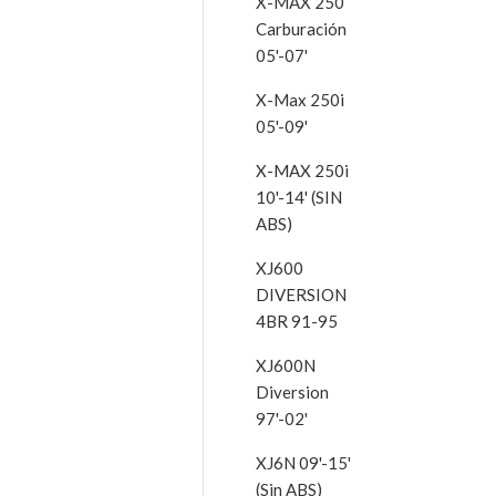
X-MAX 250
Carburación
05'-07'
X-Max 250i
05'-09'
X-MAX 250i
10'-14' (SIN
ABS)
XJ600
DIVERSION
4BR 91-95
XJ600N
Diversion
97'-02'
XJ6N 09'-15'
(Sin ABS)