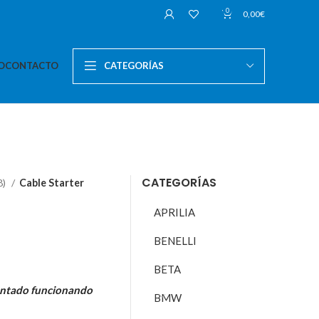
0
0,00
€
O
CONTACTO
CATEGORÍAS
CATEGORÍAS
8)
Cable Starter
APRILIA
BENELLI
BETA
ontado funcionando
BMW