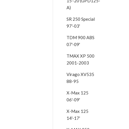
15'-20'(GPD125-
A)
SR 250 Special
97'-03'
TDM 900 ABS
07'-09'
TMAX XP 500
2001-2003
Virago XV535
88-95
X-Max 125
06'-09'
X-Max 125
14'-17'