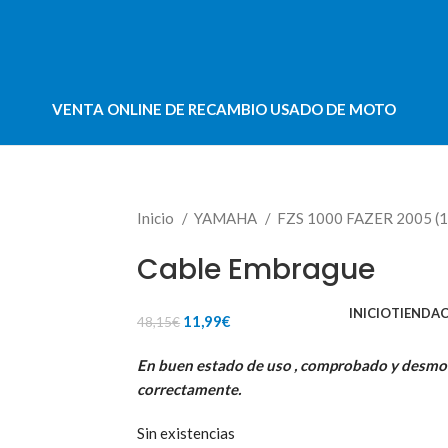
VENTA ONLINE DE RECAMBIO USADO DE MOTO
Inicio
YAMAHA
FZS 1000 FAZER 2005 (
Cable Embrague
INICIO
TIENDA
El
El
11,99
€
48,15
€
precio
precio
En buen estado de uso , comprobado y desm
original
actual
correctamente.
era:
es:
48,15€.
11,99€.
Sin existencias