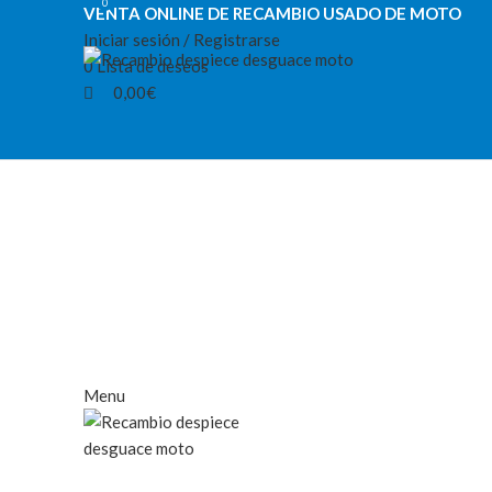
0
0
VENTA ONLINE DE RECAMBIO USADO DE MOTO
Iniciar sesión / Registrarse
0
Lista de deseos
0,00
€
-75%
Vendido
Categorías
Menu