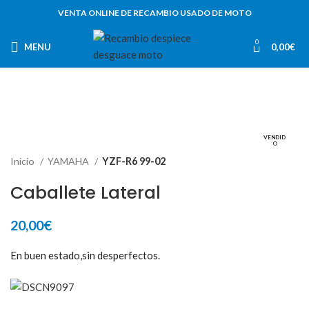
VENTA ONLINE DE RECAMBIO USADO DE MOTO
0
MENU
0,00
€
VENDID
O
Inicio
YAMAHA
YZF-R6 99-02
Caballete Lateral
20,00
€
En buen estado,sin desperfectos.