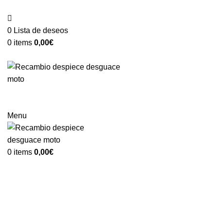
VENTA ONLINE DE RECAMBIO USADO DE MOTO
0
Lista de deseos
0
items
0,00
€
Categorías
Menu
0
items
0,00
€
-75%
Vendido