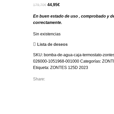
El
El
44,95
€
179,70
€
precio
precio
En buen estado de uso , comprobado y 
original
actual
correctamente.
era:
es:
179,70€.
44,95€.
Sin existencias
Lista de deseos
SKU:
bomba-de-agua-caja-termostato-zonte
026000-1051968-001000
Categorías:
ZONT
Etiqueta:
ZONTES 125D 2023
Share: