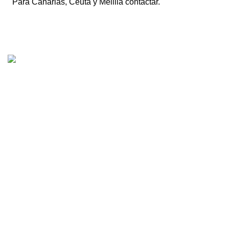
Para Canarias, Ceuta y Melilla contactar.
Tienda online de recambios usados de moto.
Compra de motos para despiece.
Tramitación de bajas.
Tasación online de motos.
Centro CATV Autorizado