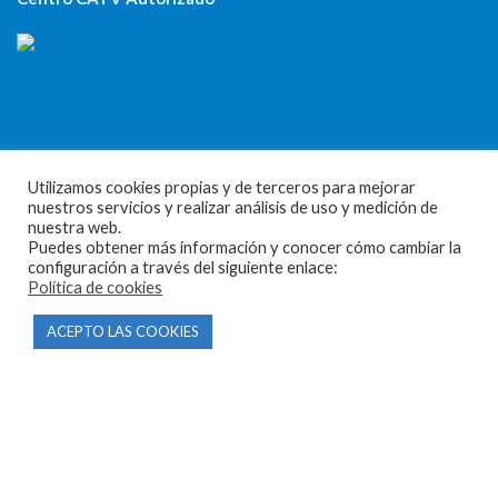
CONTACTO
Utilizamos cookies propias y de terceros para mejorar
nuestros servicios y realizar análisis de uso y medición de
Parque Empresarial Las Condas , Nave 1
nuestra web.
Puedes obtener más información y conocer cómo cambiar la
05440 Piedralaves-Ávila
configuración a través del siguiente enlace:
Política de cookies
603 57 44 50
ACEPTO LAS COOKIES
info@motorecambiosfldelhierro.com
Síguenos en Facebook
Síguenos en Instagram