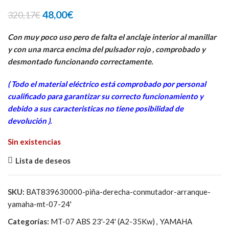
El
El
48,00
€
320,17
€
precio
precio
original
actual
Con muy poco uso pero de falta el anclaje interior al manillar
era:
es:
y con una marca encima del pulsador rojo , comprobado y
320,17€.
48,00€.
desmontado funcionando correctamente.
( Todo el material eléctrico está comprobado por personal
cua
lificado para garantizar su correcto funcionamiento y
debido a sus caracteristicas no tiene posibilidad de
devolución ).
Sin existencias
Lista de deseos
SKU:
BAT839630000-piña-derecha-conmutador-arranque-
yamaha-mt-07-24'
Categorías:
MT-07 ABS 23'-24' (A2-35Kw)
,
YAMAHA