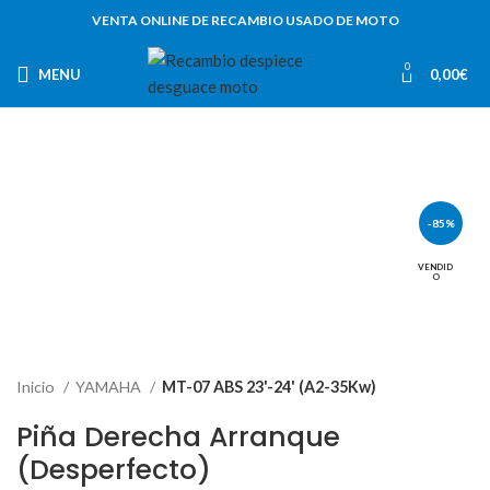
VENTA ONLINE DE RECAMBIO USADO DE MOTO
0
MENU
0,00
€
-85%
VENDID
O
Inicio
YAMAHA
MT-07 ABS 23'-24' (A2-35Kw)
Piña Derecha Arranque
(Desperfecto)