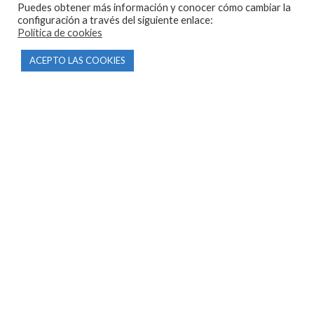
Puedes obtener más información y conocer cómo cambiar la
configuración a través del siguiente enlace:
Política de cookies
ACEPTO LAS COOKIES
CONTACTO
Parque Empresarial Las Condas , Nave 1
05440 Piedralaves-Ávila
603 57 44 50
info@motorecambiosfldelhierro.com
Síguenos en Facebook
Síguenos en Instagram
NAVEGACIÓN
Inicio