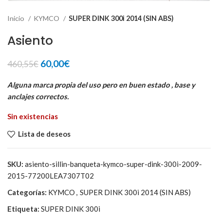
Inicio
KYMCO
SUPER DINK 300i 2014 (SIN ABS)
Asiento
El
El
60,00
€
460,55
€
precio
precio
original
actual
Alguna marca propia del uso pero en buen estado , base y
era:
es:
anclajes correctos.
460,55€.
60,00€.
Sin existencias
Lista de deseos
SKU:
asiento-sillin-banqueta-kymco-super-dink-300i-2009-
2015-77200LEA7307T02
Categorías:
KYMCO
,
SUPER DINK 300i 2014 (SIN ABS)
Etiqueta:
SUPER DINK 300i