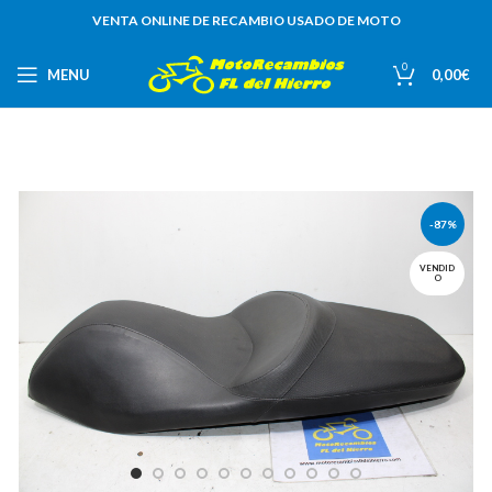
VENTA ONLINE DE RECAMBIO USADO DE MOTO
0
MENU
0,00
€
-87%
VENDID
O