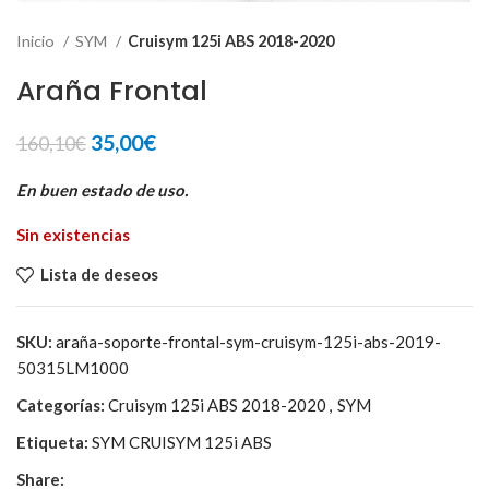
Inicio
SYM
Cruisym 125i ABS 2018-2020
Araña Frontal
El
El
35,00
€
160,10
€
precio
precio
original
actual
En buen estado de uso.
era:
es:
Sin existencias
160,10€.
35,00€.
Lista de deseos
SKU:
araña-soporte-frontal-sym-cruisym-125i-abs-2019-
50315LM1000
Categorías:
Cruisym 125i ABS 2018-2020
,
SYM
Etiqueta:
SYM CRUISYM 125i ABS
Share: