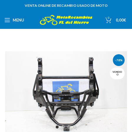
VENTA ONLINE DE RECAMBIO USADO DE MOTO
0
MENU
0,00
€
-78%
VENDID
O