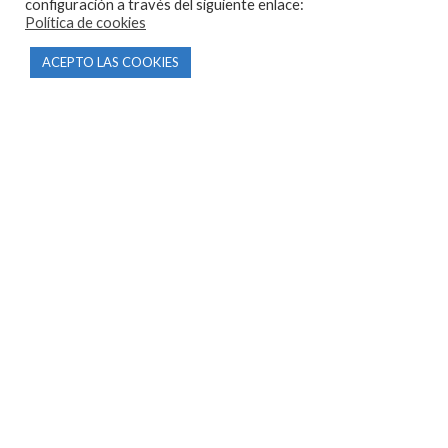
configuración a través del siguiente enlace:
Política de cookies
ACEPTO LAS COOKIES
CONTACTO
Parque Empresarial Las Condas , Nave 1
05440 Piedralaves-Ávila
603 57 44 50
info@motorecambiosfldelhierro.com
Síguenos en Facebook
Síguenos en Instagram
NAVEGACIÓN
Inicio