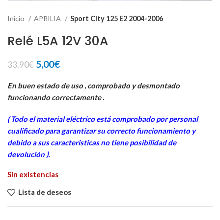
Inicio
APRILIA
Sport City 125 E2 2004-2006
Relé L5A 12V 30A
El
El
5,00
€
33,90
€
precio
precio
original
actual
En buen estado de uso , comprobado y desmontado
era:
es:
funcionando correctamente .
33,90€.
5,00€.
( Todo el material eléctrico está comprobado por personal
cua
lificado para garantizar su correcto funcionamiento y
debido a sus caracteristicas no tiene posibilidad de
devolución ).
Sin existencias
Lista de deseos