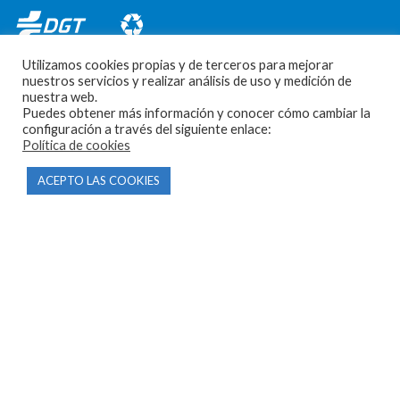
Utilizamos cookies propias y de terceros para mejorar
nuestros servicios y realizar análisis de uso y medición de
nuestra web.
Puedes obtener más información y conocer cómo cambiar la
configuración a través del siguiente enlace:
CONTACTO
Política de cookies
ACEPTO LAS COOKIES
Parque Empresarial Las Condas , Nave 1
05440 Piedralaves-Ávila
603 57 44 50
info@motorecambiosfldelhierro.com
Síguenos en Facebook
Síguenos en Instagram