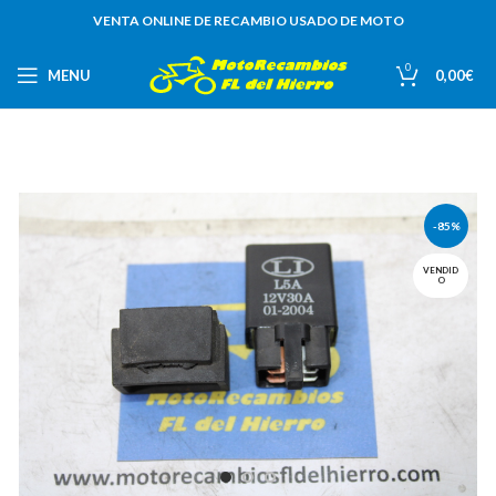
VENTA ONLINE DE RECAMBIO USADO DE MOTO
0
MENU
0,00
€
-85%
VENDID
O