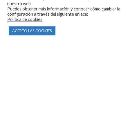
nuestra web.
Puedes obtener más información y conocer cómo cambiar la
configuración a través del siguiente enlace:
Política de cookies
CONTACTO
ACEPTO LAS COOKIES
Parque Empresarial Las Condas , Nave 1
05440 Piedralaves-Ávila
603 57 44 50
info@motorecambiosfldelhierro.com
Síguenos en Facebook
Síguenos en Instagram
NAVEGACIÓN