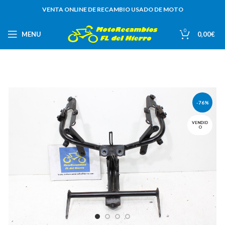
VENTA ONLINE DE RECAMBIO USADO DE MOTO
0
MENU
0,00
€
-76%
VENDID
O