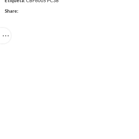
Etiqueta:
CBF600S PC38
Share: