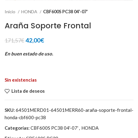
Inicio
HONDA
CBF600S PC38 04'-07'
Araña Soporte Frontal
El
El
42,00
€
171,57
€
precio
precio
original
actual
En buen estado de uso.
era:
es:
171,57€.
42,00€.
Sin existencias
Lista de deseos
SKU:
64501MERD01-64501MERR60-araña-soporte-frontal-
honda-cbf600-pc38
Categorías:
CBF600S PC38 04'-07'
,
HONDA