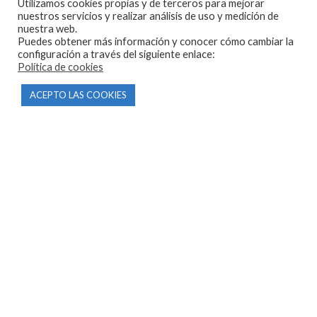
Utilizamos cookies propias y de terceros para mejorar
nuestros servicios y realizar análisis de uso y medición de
nuestra web.
Puedes obtener más información y conocer cómo cambiar la
CONTACTO
configuración a través del siguiente enlace:
Política de cookies
Parque Empresarial Las Condas , Nave 1
ACEPTO LAS COOKIES
05440 Piedralaves-Ávila
603 57 44 50
info@motorecambiosfldelhierro.com
Síguenos en Facebook
Síguenos en Instagram
NAVEGACIÓN
Inicio