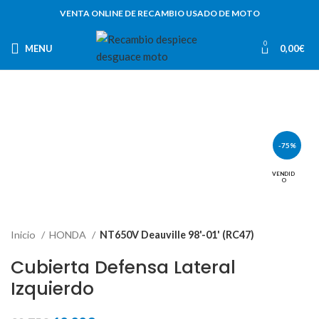
VENTA ONLINE DE RECAMBIO USADO DE MOTO
0
MENU
0,00
€
-75%
VENDID
O
Inicio
HONDA
NT650V Deauville 98'-01' (RC47)
Cubierta Defensa Lateral
Izquierdo