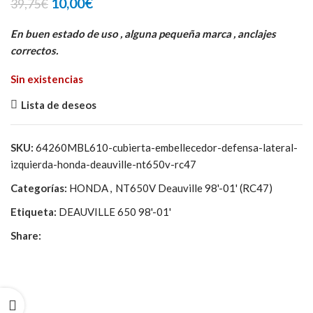
El
El
10,00
€
39,75
€
precio
precio
original
actual
En buen estado de uso , alguna pequeña marca , anclajes
era:
es:
correctos.
39,75€.
10,00€.
Sin existencias
Lista de deseos
SKU:
64260MBL610-cubierta-embellecedor-defensa-lateral-
izquierda-honda-deauville-nt650v-rc47
Categorías:
HONDA
,
NT650V Deauville 98'-01' (RC47)
Etiqueta:
DEAUVILLE 650 98'-01'
Share: