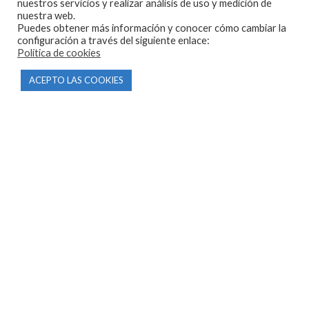
nuestros servicios y realizar análisis de uso y medición de
nuestra web.
Puedes obtener más información y conocer cómo cambiar la
configuración a través del siguiente enlace:
Política de cookies
CONTACTO
ACEPTO LAS COOKIES
Parque Empresarial Las Condas , Nave 1
05440 Piedralaves-Ávila
603 57 44 50
info@motorecambiosfldelhierro.com
Síguenos en Facebook
Síguenos en Instagram
NAVEGACIÓN