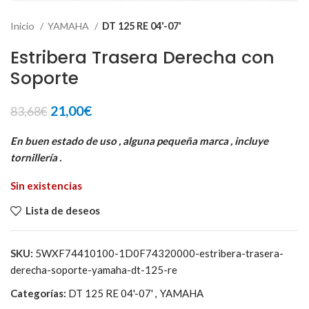
Inicio
YAMAHA
DT 125 RE 04'-07'
Estribera Trasera Derecha con
Soporte
El
El
21,00
€
83,68
€
precio
precio
original
actual
En buen estado de uso , alguna pequeña marca , incluye
era:
es:
tornillería .
83,68€.
21,00€.
Sin existencias
Lista de deseos
SKU:
5WXF74410100-1D0F74320000-estribera-trasera-
derecha-soporte-yamaha-dt-125-re
Categorías:
DT 125 RE 04'-07'
,
YAMAHA