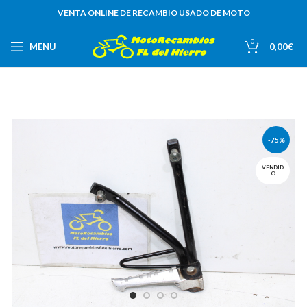
VENTA ONLINE DE RECAMBIO USADO DE MOTO
0
MENU
0,00
€
-75%
VENDID
O