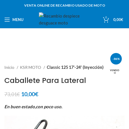
VENTA ONLINE DE RECAMBIO USADO DE MOTO
0
MENU
0,00
€
-86%
Inicio
KSR MOTO
Classic 125 17'-24' (Inyección)
VENDID
O
Caballete Para Lateral
El
El
10,00
€
73,01
€
precio
precio
original
actual
En buen estado,con poco uso.
era:
es:
73,01€.
10,00€.