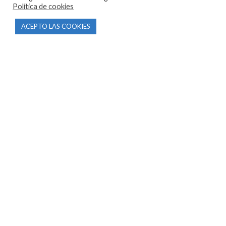
Política de cookies
CONTACTO
ACEPTO LAS COOKIES
Parque Empresarial Las Condas , Nave 1
05440 Piedralaves-Ávila
603 57 44 50
info@motorecambiosfldelhierro.com
Síguenos en Facebook
Síguenos en Instagram
NAVEGACIÓN
Inicio
Tienda