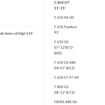
C 650 GT
11'-15'
F 650 94-00
F 650 Funduro
95'
-de-bmw-c650gt-k19
F 650 GS
07'-12'(K72-
800)
F 650 GS ABS
04'-07' (R13)
F 650 ST 97-00
F 800 GS
08'-12' (K72)
F800S ABS 06-