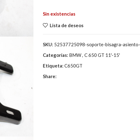
81,60€.
18,00€.
Sin existencias
Lista de deseos
SKU:
52537725098-soporte-bisagra-asiento
Categorías:
BMW
,
C 650 GT 11'-15'
Etiqueta:
C650GT
Share: