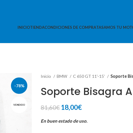
INICIO
TIENDA
CONDICIONES DE COMPRA
TASAMOS TU MOT
Inicio
BMW
C 650 GT 11'-15'
Soporte Bi
-78%
Soporte Bisagra A
El
El
18,00
€
VENDIDO
81,60
€
precio
precio
En buen estado de uso.
original
actual
era:
es: