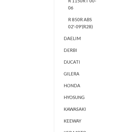
R 1150RT 00-
06
R 850R ABS
02'-09'(R28)
DAELIM
DERBI
DUCATI
GILERA
HONDA
HYOSUNG
KAWASAKI
KEEWAY