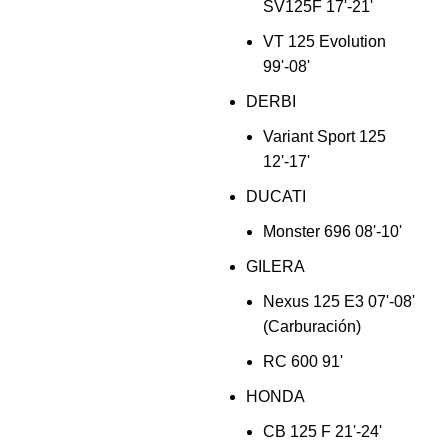
SV125F 17'-21'
VT 125 Evolution
99'-08'
DERBI
Variant Sport 125
12'-17'
DUCATI
Monster 696 08'-10'
GILERA
Nexus 125 E3 07'-08'
(Carburación)
RC 600 91'
HONDA
CB 125 F 21'-24'