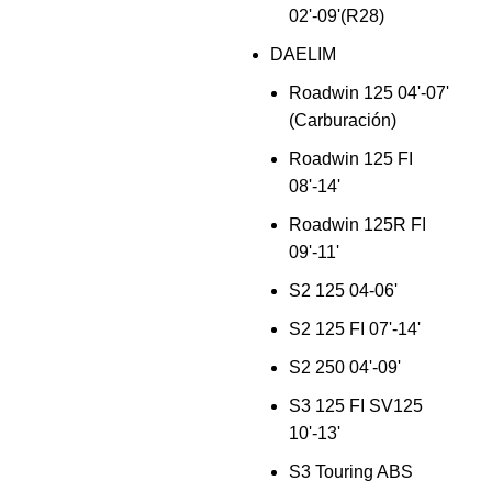
02'-09'(R28)
DAELIM
Roadwin 125 04'-07'
(Carburación)
Roadwin 125 FI
08'-14'
Roadwin 125R FI
09'-11'
S2 125 04-06'
S2 125 FI 07'-14'
S2 250 04'-09'
S3 125 FI SV125
10'-13'
S3 Touring ABS