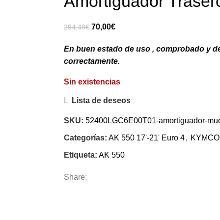
Amortiguador Traser
El
El
70,00
€
294,48
€
precio
precio
En buen estado de uso , comprobado y 
original
actual
correctamente.
era:
es:
294,48€.
70,00€.
Sin existencias
Lista de deseos
SKU:
52400LGC6E00T01-amortiguador-muel
Categorías:
AK 550 17'-21' Euro 4
,
KYMCO
Etiqueta:
AK 550
Share: