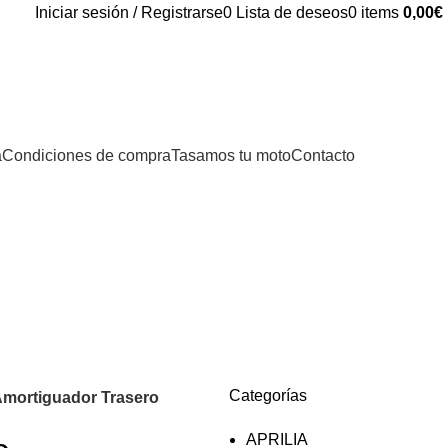
Iniciar sesión / Registrarse
0
Lista de deseos
0
items
0,00
€
a
Condiciones de compra
Tasamos tu moto
Contacto
Categorías
Categorías
mortiguador Trasero
APRILIA