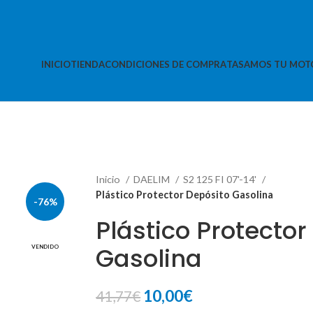
INICIO
TIENDA
CONDICIONES DE COMPRA
TASAMOS TU MOT
Inicio
DAELIM
S2 125 FI 07'-14'
Plástico Protector Depósito Gasolina
-76%
Plástico Protector
Gasolina
VENDIDO
El
El
10,00
€
41,77
€