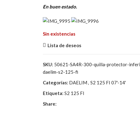
precio
precio
En buen estado.
original
actual
era:
es:
41,77€.
10,00€.
Sin existencias
Lista de deseos
SKU:
50621-SA4R-300-quilla-protector-inferi
daelim-s2-125-fi
Categorías:
DAELIM
,
S2 125 FI 07'-14'
Etiqueta:
S2 125 FI
Share: