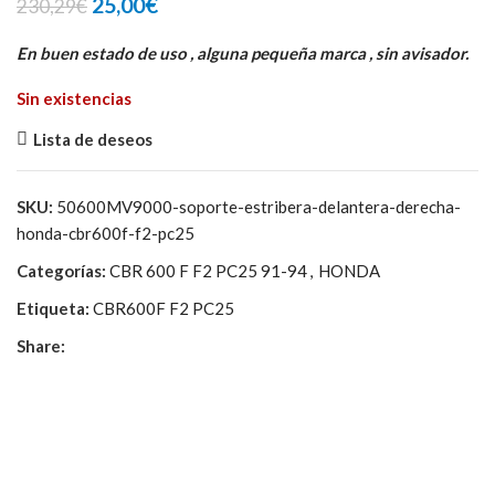
El
El
25,00
€
230,29
€
precio
precio
original
actual
En buen estado de uso , alguna pequeña marca , sin avisador.
era:
es:
Sin existencias
230,29€.
25,00€.
Lista de deseos
SKU:
50600MV9000-soporte-estribera-delantera-derecha-
honda-cbr600f-f2-pc25
Categorías:
CBR 600 F F2 PC25 91-94
,
HONDA
Etiqueta:
CBR600F F2 PC25
Share: