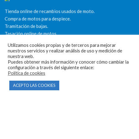
Tienda online de recambios usados de moto.
Compra de motos para despiece.
Tramitación de bajas.
Tasación online de motos.
Utilizamos cookies propias y de terceros para mejorar
Centro CATV Autorizado
nuestros servicios y realizar análisis de uso y medición de
nuestra web.
Puedes obtener más información y conocer cómo cambiar la
configuración a través del siguiente enlace:
Política de cookies
ACEPTO LAS COOKIES
CONTACTO
Parque Empresarial Las Condas , Nave 1
05440 Piedralaves-Ávila
603 57 44 50