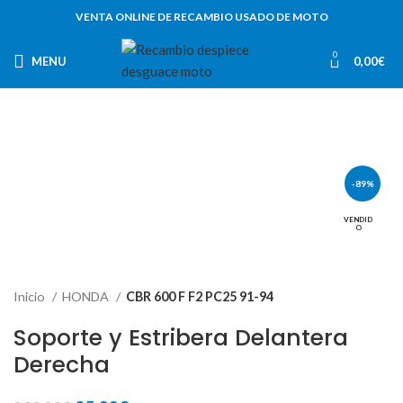
VENTA ONLINE DE RECAMBIO USADO DE MOTO
0
MENU
0,00
€
-89%
VENDID
O
Inicio
HONDA
CBR 600 F F2 PC25 91-94
Soporte y Estribera Delantera
Derecha