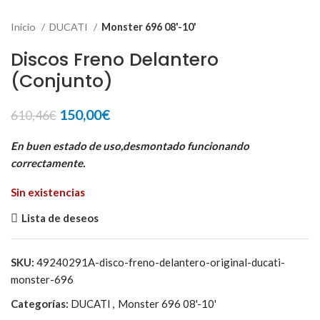
Inicio
DUCATI
Monster 696 08'-10'
Discos Freno Delantero
(Conjunto)
El
El
150,00
€
610,46
€
precio
precio
original
actual
En buen estado de uso,desmontado funcionando
era:
es:
correctamente.
610,46€.
150,00€.
Sin existencias
Lista de deseos
SKU:
49240291A-disco-freno-delantero-original-ducati-
monster-696
Categorías:
DUCATI
,
Monster 696 08'-10'