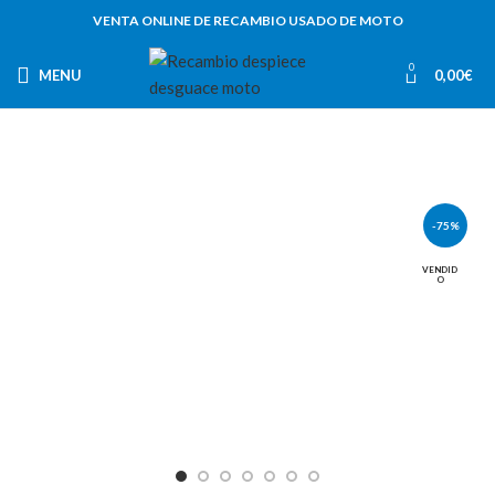
VENTA ONLINE DE RECAMBIO USADO DE MOTO
0
MENU
0,00
€
-75%
VENDID
O