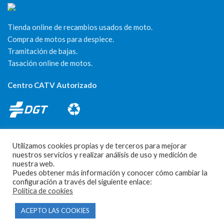
Tienda online de recambios usados de moto.
Compra de motos para despiece.
Tramitación de bajas.
Tasación online de motos.
Centro CATV Autorizado
Utilizamos cookies propias y de terceros para mejorar
nuestros servicios y realizar análisis de uso y medición de
nuestra web.
CONTACTO
Puedes obtener más información y conocer cómo cambiar la
configuración a través del siguiente enlace:
Política de cookies
Parque Empresarial Las Condas , Nave 1
ACEPTO LAS COOKIES
05440 Piedralaves-Ávila