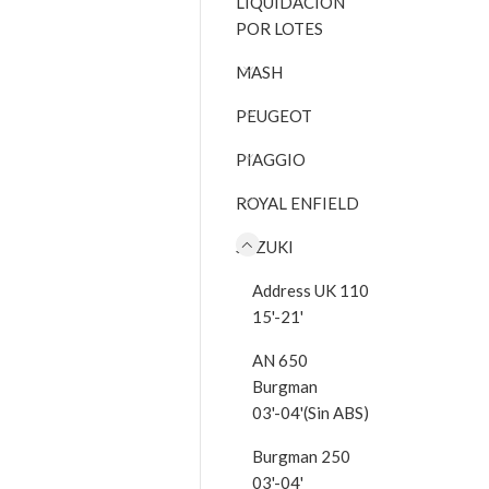
LIQUIDACIÓN
POR LOTES
MASH
PEUGEOT
PIAGGIO
ROYAL ENFIELD
SUZUKI
Address UK 110
15'-21'
AN 650
Burgman
03'-04'(Sin ABS)
Burgman 250
03'-04'