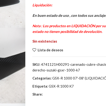
precio
precio
Liquidación:
original
actual
era:
es:
En buen estado de uso , con todos sus anclajes
86,82€.
21,00€.
Nota : Los productos en LIQUIDACIÓN por sus 
estado no tienen posibilidad de devolución.
Sin existencias
Lista de deseos
SKU:
4741121H00291-carenado-cubre-chasis-
derecho-suzuki-gsxr-1000-k7
Categorías:
GSX-R 1000 07'-08' (LIQUIDACI
Etiqueta:
GSX-R 1000 K7
Share: