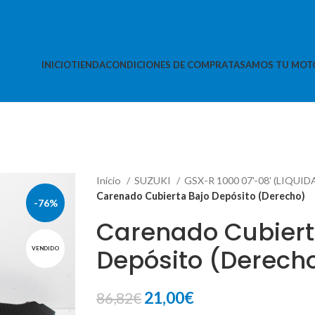
INICIO
TIENDA
CONDICIONES DE COMPRA
TASAMOS TU MOT
Inicio
SUZUKI
GSX-R 1000 07'-08' (LIQUI
Carenado Cubierta Bajo Depósito (Derecho)
-76%
Carenado Cubiert
Depósito (Derech
VENDIDO
El
El
21,00
€
86,82
€