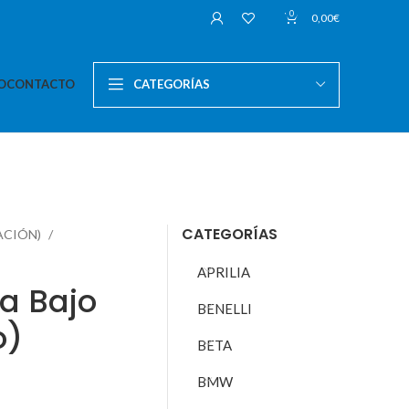
0
0,00
€
O
CONTACTO
CATEGORÍAS
CATEGORÍAS
DACIÓN)
APRILIA
a Bajo
BENELLI
o)
BETA
BMW