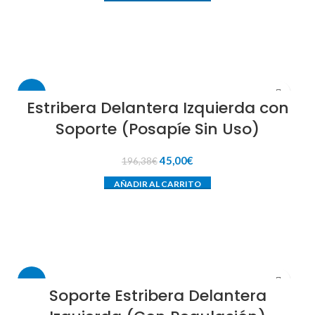
era:
es:
234,14€.
48,00€.
-77%
Estribera Delantera Izquierda con
Soporte (Posapíe Sin Uso)
El
El
45,00
€
196,38
€
precio
precio
AÑADIR AL CARRITO
original
actual
era:
es:
196,38€.
45,00€.
-77%
Soporte Estribera Delantera