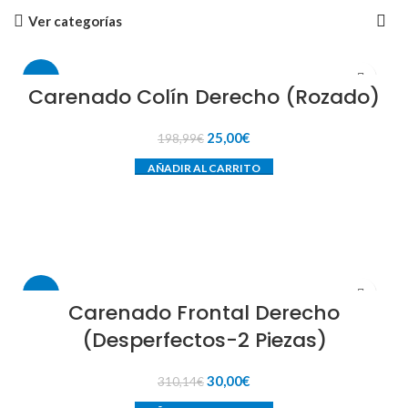
Ver categorías
-87%
Carenado Colín Derecho (Rozado)
El
El
25,00
€
198,99
€
precio
precio
AÑADIR AL CARRITO
original
actual
era:
es:
198,99€.
25,00€.
-90%
Carenado Frontal Derecho
(Desperfectos-2 Piezas)
El
El
30,00
€
310,14
€
precio
precio