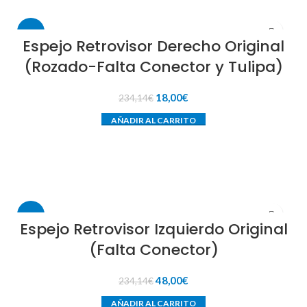
-92%
Espejo Retrovisor Derecho Original
(Rozado-Falta Conector y Tulipa)
El
El
18,00
€
234,14
€
precio
precio
AÑADIR AL CARRITO
original
actual
era:
es:
234,14€.
18,00€.
-79%
Espejo Retrovisor Izquierdo Original
(Falta Conector)
El
El
48,00
€
234,14
€
precio
precio
AÑADIR AL CARRITO
original
actual