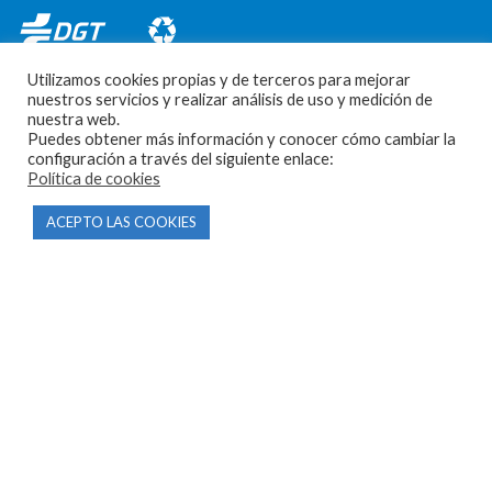
Utilizamos cookies propias y de terceros para mejorar
nuestros servicios y realizar análisis de uso y medición de
nuestra web.
Puedes obtener más información y conocer cómo cambiar la
configuración a través del siguiente enlace:
CONTACTO
Política de cookies
ACEPTO LAS COOKIES
Parque Empresarial Las Condas , Nave 1
05440 Piedralaves-Ávila
603 57 44 50
info@motorecambiosfldelhierro.com
Síguenos en Facebook
Síguenos en Instagram