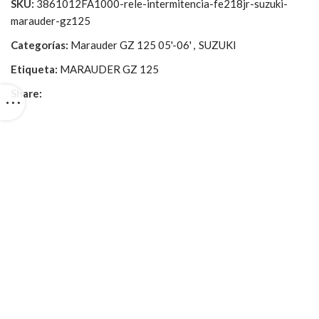
SKU:
3861012FA1000-rele-intermitencia-fe218jr-suzuki-
marauder-gz125
Categorías:
Marauder GZ 125 05'-06'
,
SUZUKI
Etiqueta:
MARAUDER GZ 125
Share: