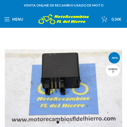
VENTA ONLINE DE RECAMBIO USADO DE MOTO
0
MENU
0,00
€
-89%
VENDID
O