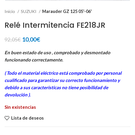
Inicio
SUZUKI
Marauder GZ 125 05'-06'
Relé Intermitencia FE218JR
El
El
10,00
€
92,05
€
precio
precio
original
actual
En buen estado de uso , comprobado y desmontado
era:
es:
funcionando correctamente.
92,05€.
10,00€.
( Todo el material eléctrico está comprobado por personal
cua
lificado para garantizar su correcto funcionamiento y
debido a sus caracteristicas no tiene posibilidad de
devolución ).
Sin existencias
Lista de deseos