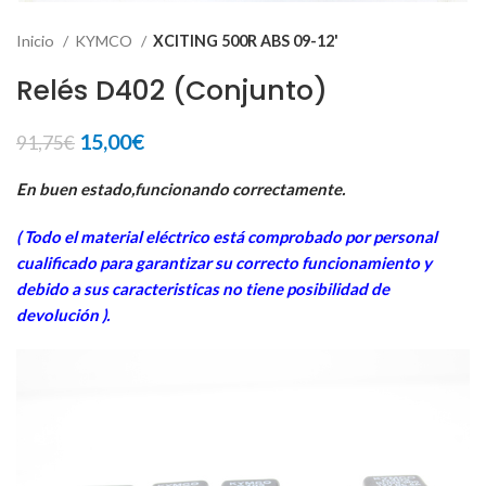
Inicio
KYMCO
XCITING 500R ABS 09-12'
Relés D402 (Conjunto)
El
El
15,00
€
91,75
€
precio
precio
original
actual
En buen estado,funcionando correctamente.
era:
es:
( Todo el material eléctrico está comprobado por personal
91,75€.
15,00€.
cua
lificado para garantizar su correcto funcionamiento y
debido a sus caracteristicas no tiene posibilidad de
devolución ).