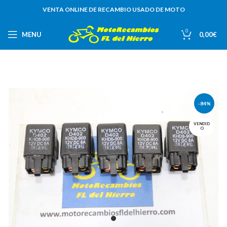
VENTA ONLINE DE RECAMBIO USADO DE MOTO
0
MENU
0,00
€
-84%
VENDID
O