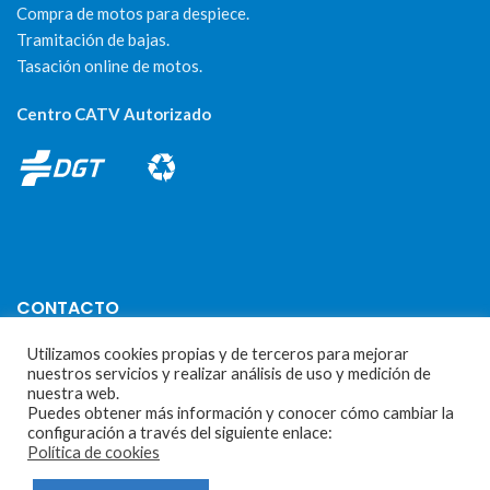
Compra de motos para despiece.
Tramitación de bajas.
Tasación online de motos.
Centro CATV Autorizado
CONTACTO
Utilizamos cookies propias y de terceros para mejorar
Parque Empresarial Las Condas , Nave 1
nuestros servicios y realizar análisis de uso y medición de
nuestra web.
05440 Piedralaves-Ávila
Puedes obtener más información y conocer cómo cambiar la
603 57 44 50
configuración a través del siguiente enlace:
Política de cookies
info@motorecambiosfldelhierro.com