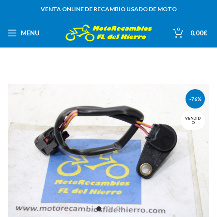
VENTA ONLINE DE RECAMBIO USADO DE MOTO
0
MENU
0,00
€
-76%
VENDID
O