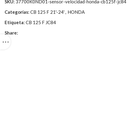
SKU:
37700K0ND01-sensor-velocidad-honda-cb125f-jc84
Categorías:
CB 125 F 21'-24'
,
HONDA
Etiqueta:
CB 125 F JC84
Share: