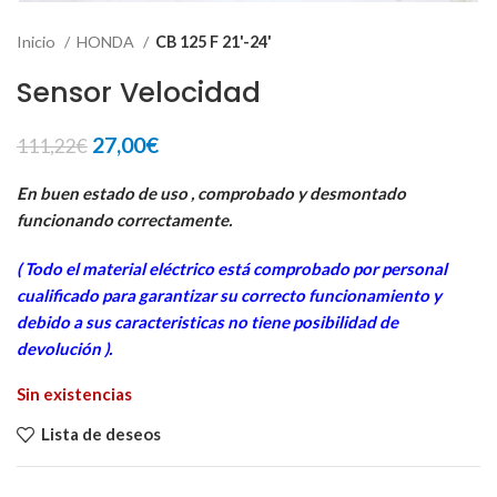
Inicio
HONDA
CB 125 F 21'-24'
Sensor Velocidad
El
El
27,00
€
111,22
€
precio
precio
original
actual
En buen estado de uso , comprobado y desmontado
era:
es:
funcionando correctamente.
111,22€.
27,00€.
( Todo el material eléctrico está comprobado por personal
cua
lificado para garantizar su correcto funcionamiento y
debido a sus caracteristicas no tiene posibilidad de
devolución ).
Sin existencias
Lista de deseos