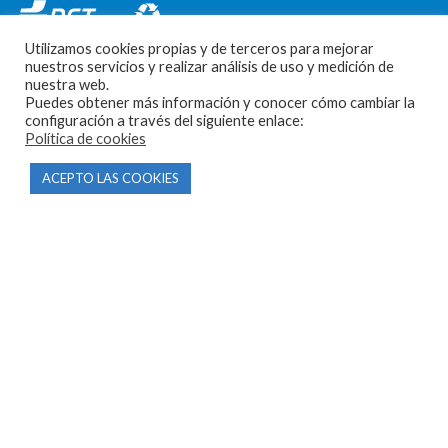
Utilizamos cookies propias y de terceros para mejorar
nuestros servicios y realizar análisis de uso y medición de
nuestra web.
Puedes obtener más información y conocer cómo cambiar la
configuración a través del siguiente enlace:
Política de cookies
CONTACTO
ACEPTO LAS COOKIES
Parque Empresarial Las Condas , Nave 1
05440 Piedralaves-Ávila
603 57 44 50
info@motorecambiosfldelhierro.com
Síguenos en Facebook
Síguenos en Instagram
NAVEGACIÓN