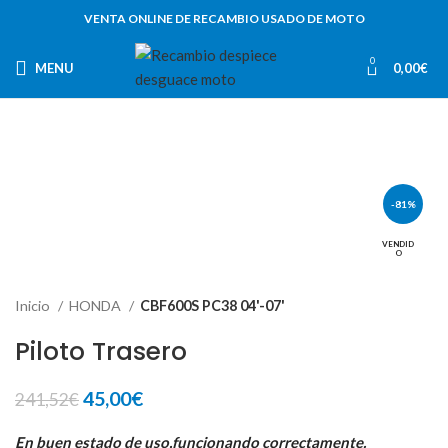
VENTA ONLINE DE RECAMBIO USADO DE MOTO
0
MENU
0,00
€
-81%
VENDID
O
Inicio
HONDA
CBF600S PC38 04'-07'
Piloto Trasero
El
El
45,00
€
241,52
€
precio
precio
original
actual
En buen estado de uso,funcionando correctamente.