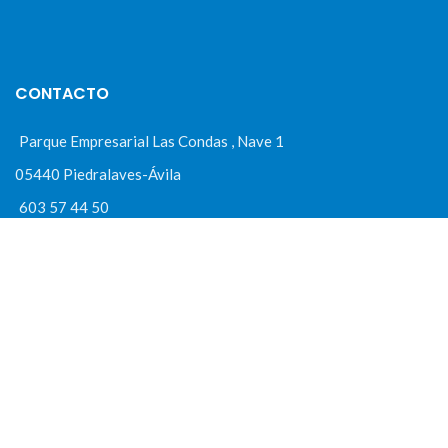
CONTACTO
Parque Empresarial Las Condas , Nave 1
05440 Piedralaves-Ávila
603 57 44 50
info@motorecambiosfldelhierro.com
Síguenos en Facebook
Síguenos en Instagram
NAVEGACIÓN
Inicio