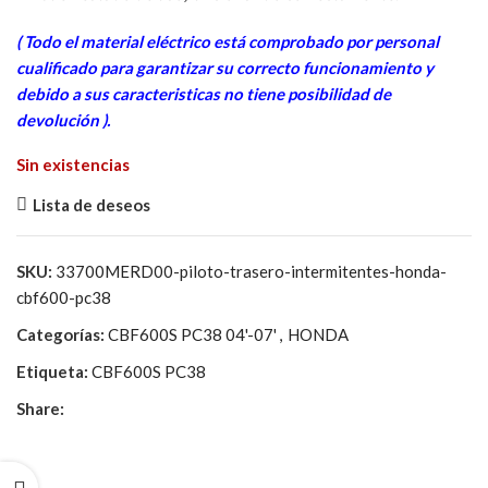
era:
es:
( Todo el material eléctrico está comprobado por personal
241,52€.
45,00€.
cua
lificado para garantizar su correcto funcionamiento y
debido a sus caracteristicas no tiene posibilidad de
devolución ).
Sin existencias
Lista de deseos
SKU:
33700MERD00-piloto-trasero-intermitentes-honda-
cbf600-pc38
Categorías:
CBF600S PC38 04'-07'
,
HONDA
Etiqueta:
CBF600S PC38
Share: