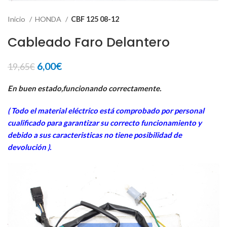
Inicio
HONDA
CBF 125 08-12
Cableado Faro Delantero
El
El
6,00
€
19,65
€
precio
precio
original
actual
En buen estado,funcionando correctamente.
era:
es:
( Todo el material eléctrico está comprobado por personal
19,65€.
6,00€.
cua
lificado para garantizar su correcto funcionamiento y
debido a sus caracteristicas no tiene posibilidad de
devolución ).