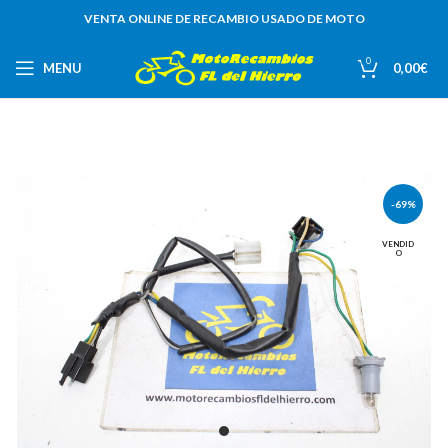
VENTA ONLINE DE RECAMBIO USADO DE MOTO
0
MENU
0,00
€
-69%
VENDID
O