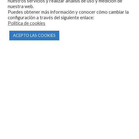
nuestros servicios y realizar análisis de uso y medición de
Inicio
nuestra web.
Puedes obtener más información y conocer cómo cambiar la
Tienda
configuración a través del siguiente enlace:
Política de cookies
Tasamos tu moto
Contacto
ACEPTO LAS COOKIES
CONDICIONES Y AVISOS LEGALES
Condiciones de compra
Aviso legal
Política de privacidad
Política de cookies