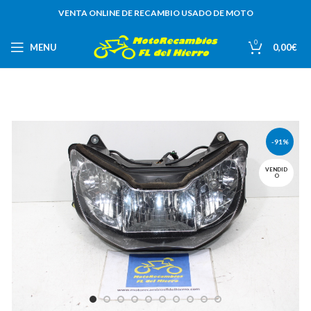
VENTA ONLINE DE RECAMBIO USADO DE MOTO
0
MENU
0,00
€
-91%
VENDID
O