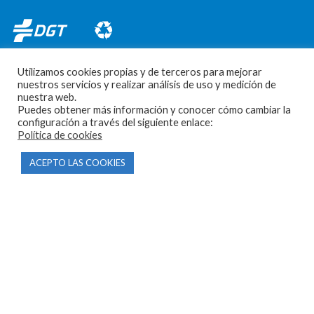
Utilizamos cookies propias y de terceros para mejorar
nuestros servicios y realizar análisis de uso y medición de
nuestra web.
Puedes obtener más información y conocer cómo cambiar la
CONTACTO
configuración a través del siguiente enlace:
Política de cookies
Parque Empresarial Las Condas , Nave 1
ACEPTO LAS COOKIES
05440 Piedralaves-Ávila
603 57 44 50
info@motorecambiosfldelhierro.com
Síguenos en Facebook
Síguenos en Instagram