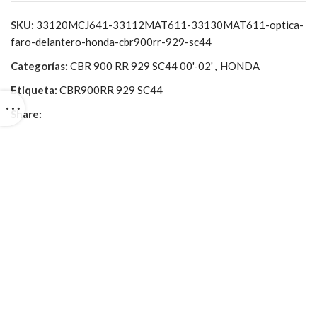
SKU:
33120MCJ641-33112MAT611-33130MAT611-optica-
faro-delantero-honda-cbr900rr-929-sc44
Categorías:
CBR 900 RR 929 SC44 00'-02'
,
HONDA
Etiqueta:
CBR900RR 929 SC44
Share: