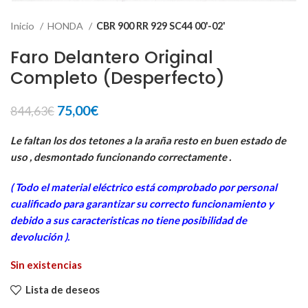
Inicio
HONDA
CBR 900 RR 929 SC44 00'-02'
Faro Delantero Original
Completo (Desperfecto)
El
El
75,00
€
844,63
€
precio
precio
original
actual
Le faltan los dos tetones a la araña resto en buen estado de
era:
es:
uso , desmontado funcionando correctamente .
844,63€.
75,00€.
( Todo el material eléctrico está comprobado por personal
cua
lificado para garantizar su correcto funcionamiento y
debido a sus caracteristicas no tiene posibilidad de
devolución ).
Sin existencias
Lista de deseos