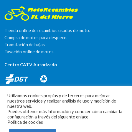
Tienda online de recambios usados de moto.
Compra de motos para despiece.
Tramitación de bajas.
Tasación online de motos.
Centro CATV Autorizado
Utilizamos cookies propias y de terceros para mejorar
nuestros servicios y realizar análisis de uso y medición de
nuestra web.
Puedes obtener más información y conocer cómo cambiar la
CONTACTO
configuración a través del siguiente enlace:
Política de cookies
Parque Empresarial Las Condas , Nave 1