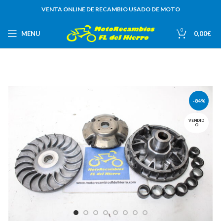
VENTA ONLINE DE RECAMBIO USADO DE MOTO
0
MENU
0,00
€
-84%
VENDID
O