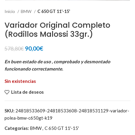
Inicio
BMW
C 650 GT 11'-15'
Variador Original Completo
(Rodillos Malossi 33gr.)
El
El
90,00
€
578,80
€
precio
precio
original
actual
En buen estado de uso , comprobado y desmontado
era:
es:
funcionando correctamente.
578,80€.
90,00€.
Sin existencias
Lista de deseos
SKU:
24818533609-24818533608-24818531129-variador-
polea-bmw-c650gt-k19
Categorías:
BMW
,
C 650 GT 11'-15'