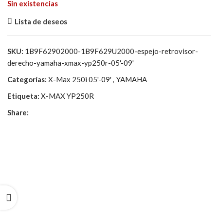
Sin existencias
Lista de deseos
SKU:
1B9F62902000-1B9F629U2000-espejo-retrovisor-
derecho-yamaha-xmax-yp250r-05'-09'
Categorías:
X-Max 250i 05'-09'
,
YAMAHA
Etiqueta:
X-MAX YP250R
Share: