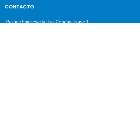
CONTACTO
Parque Empresarial Las Condas , Nave 1
05440 Piedralaves-Ávila
603 57 44 50
info@motorecambiosfldelhierro.com
Síguenos en Facebook
Síguenos en Instagram
NAVEGACIÓN
Inicio
Tienda
Tasamos tu moto