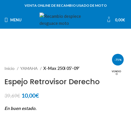
VENTA ONLINE DE RECAMBIO USADO DE MOTO
0
MENU
0,00
€
-75%
Inicio
YAMAHA
X-Max 250i 05'-09'
VENDID
O
Espejo Retrovisor Derecho
El
El
10,00
€
39,69
€
precio
precio
original
actual
En buen estado.
era:
es:
39,69€.
10,00€.