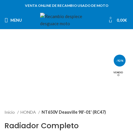
VENTA ONLINE DE RECAMBIO USADO DE MOTO
0
MENU
0,00
€
-92%
VENDID
O
Inicio
HONDA
NT650V Deauville 98'-01' (RC47)
Radiador Completo