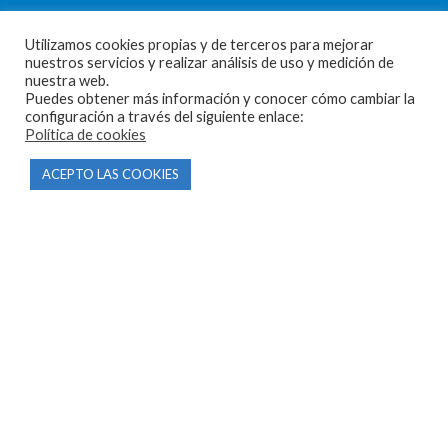
Parque Empresarial Las Condas , Nave 1
Utilizamos cookies propias y de terceros para mejorar
nuestros servicios y realizar análisis de uso y medición de
05440 Piedralaves-Ávila
nuestra web.
Puedes obtener más información y conocer cómo cambiar la
603 57 44 50
configuración a través del siguiente enlace:
Política de cookies
info@motorecambiosfldelhierro.com
Síguenos en Facebook
ACEPTO LAS COOKIES
Síguenos en Instagram
NAVEGACIÓN
Inicio
Tienda
Tasamos tu moto
Contacto