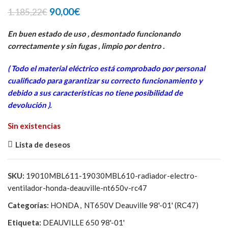
El
El
90,00
€
1.185,22
€
precio
precio
original
actual
En buen estado de uso , desmontado funcionando
era:
es:
correctamente y sin fugas , limpio por dentro .
1.185,22€.
90,00€.
( Todo el material eléctrico está comprobado por personal
cua
lificado para garantizar su correcto funcionamiento y
debido a sus caracteristicas no tiene posibilidad de
devolución ).
Sin existencias
Lista de deseos
SKU:
19010MBL611-19030MBL610-radiador-electro-
ventilador-honda-deauville-nt650v-rc47
Categorías:
HONDA
,
NT650V Deauville 98'-01' (RC47)
Etiqueta:
DEAUVILLE 650 98'-01'