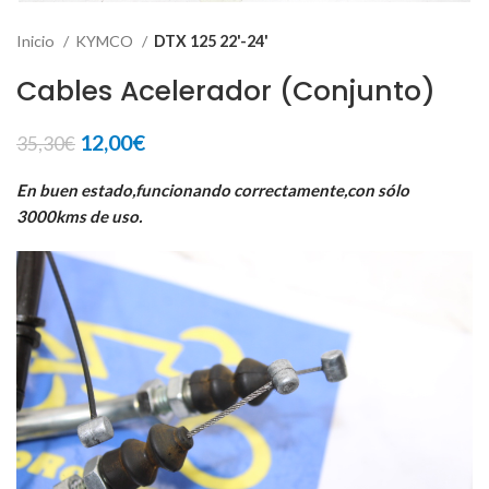
Inicio
KYMCO
DTX 125 22'-24'
Cables Acelerador (Conjunto)
El
El
12,00
€
35,30
€
precio
precio
original
actual
En buen estado,funcionando correctamente,con sólo
era:
es:
3000kms de uso.
35,30€.
12,00€.