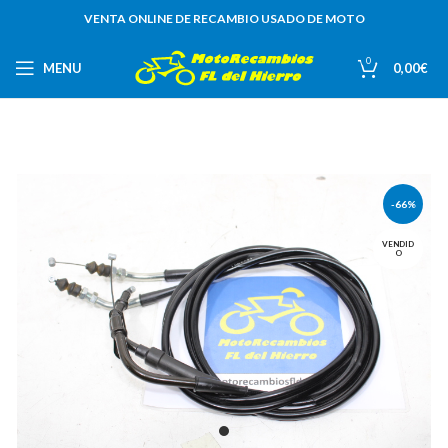
VENTA ONLINE DE RECAMBIO USADO DE MOTO
0
MENU
0,00
€
-66%
VENDID
O