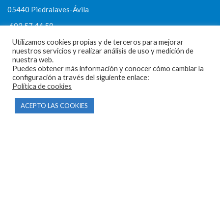
05440 Piedralaves-Ávila
603 57 44 50
info@motorecambiosfldelhierro.com
Utilizamos cookies propias y de terceros para mejorar
nuestros servicios y realizar análisis de uso y medición de
Síguenos en Facebook
nuestra web.
Puedes obtener más información y conocer cómo cambiar la
Síguenos en Instagram
configuración a través del siguiente enlace:
Política de cookies
ACEPTO LAS COOKIES
NAVEGACIÓN
Inicio
Tienda
Tasamos tu moto
Contacto