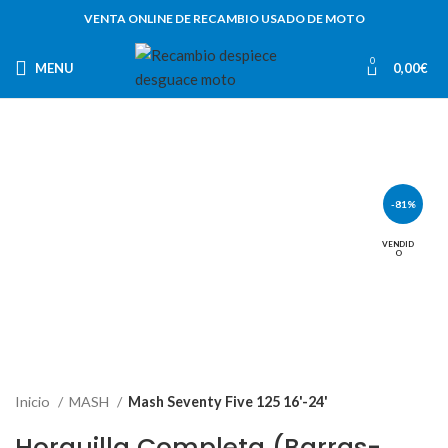
VENTA ONLINE DE RECAMBIO USADO DE MOTO
0
MENU
0,00
€
-81%
VENDID
O
Inicio
MASH
Mash Seventy Five 125 16'-24'
Horquilla Completa (Barras-