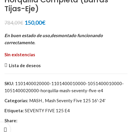
Tijas-Eje)
El
El
150,00
€
784,09
€
precio
precio
original
actual
En buen estado de uso,desmontado funcionando
era:
es:
correctamente.
784,09€.
150,00€.
Sin existencias
Lista de deseos
SKU:
1101400020000-1101400010000-1051400010000-
1051400020000-horquilla-mash-seventy-five-e4
Categorías:
MASH
,
Mash Seventy Five 125 16'-24'
Etiqueta:
SEVENTY FIVE 125 E4
Share: