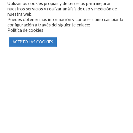
CONTACTO
Utilizamos cookies propias y de terceros para mejorar
nuestros servicios y realizar análisis de uso y medición de
nuestra web.
Parque Empresarial Las Condas , Nave 1
Puedes obtener más información y conocer cómo cambiar la
configuración a través del siguiente enlace:
05440 Piedralaves-Ávila
Política de cookies
603 57 44 50
ACEPTO LAS COOKIES
info@motorecambiosfldelhierro.com
Síguenos en Facebook
Síguenos en Instagram
NAVEGACIÓN
Inicio
Tienda
Tasamos tu moto