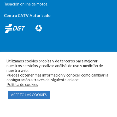
Tasación online de motos.
Centro CATV Autorizado
Utilizamos cookies propias y de terceros para mejorar
CONTACTO
nuestros servicios y realizar análisis de uso y medición de
nuestra web.
Parque Empresarial Las Condas , Nave 1
Puedes obtener más información y conocer cómo cambiar la
configuración a través del siguiente enlace:
05440 Piedralaves-Ávila
Política de cookies
603 57 44 50
ACEPTO LAS COOKIES
info@motorecambiosfldelhierro.com
Síguenos en Facebook